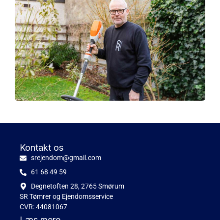
Kontakt os
srejendom@gmail.com
61 68 49 59
Degnetoften 28, 2765 Smørum
SR Tømrer og Ejendomsservice
CVR: 44081067
Læs mere