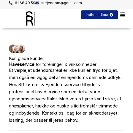
Gå
61 68 49 59
srejendom@gmail.com
til
Indhent tilbud
indholdet
Kun glade kunder
Haveservice
for foreninger & virksomheder
Et velplejet udendørsareal er ikke kun en fryd for øjet,
men også en vigtig del af en ejendoms samlede udtryk.
Hos SR Tømrer & Ejendomsservice tilbyder vi
professionel haveservice som en del af vores
ejendomsserviceaftaler. Med vores hjælp kan I sikre, at
græsplæner, hække og buske altid fremstår trimmede
og indbydende. Kontakt os i dag for en skræddersyet
løsning, der passer til jeres behov.