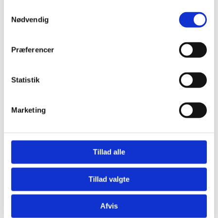
Samtykkevalg
Nødvendig
Præferencer
Se nogle af vores
Statistik
Cases & projekter
Marketing
Tillad alle
Esperance Allé
På Esperance Allé har vi sørget for både udendørs og indendørs
Tillad valgte
vedligeholdelse i halvandet år, herunder regelmæssig græsslåning,
fjernelse af blade fra fortov og plæne samt oprydning af hundeaf
efterladenskaber.
Afvis