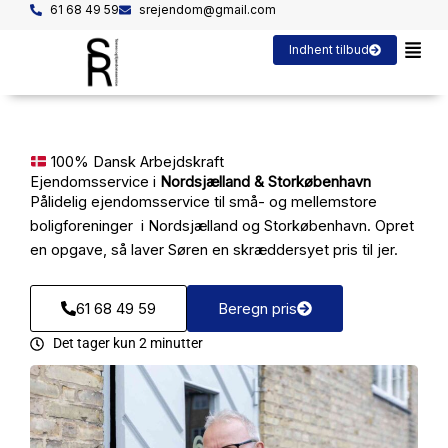
Gå
61 68 49 59
srejendom@gmail.com
til
Indhent tilbud
indholdet
100% Dansk Arbejdskraft
Ejendomsservice i
Nordsjælland & Storkøbenhavn
Pålidelig ejendomsservice til små- og mellemstore
boligforeninger i Nordsjælland og Storkøbenhavn. Opret
en opgave, så laver Søren en skræddersyet pris til jer.
61 68 49 59
Beregn pris
Det tager kun 2 minutter